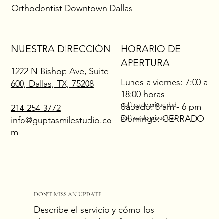
Orthodontist Downtown Dallas
NUESTRA DIRECCIÓN
HORARIO DE
APERTURA
1222 N Bishop Ave, Suite
Lunes a viernes: 7:00 a
600, Dallas, TX, 75208
18:00 horas
política de privacidad
Sábado: 8 am - 6 pm
214-254-3772
Domingo: CERRADO
política de privacidad
info@guptasmilestudio.co
m
DON'T MISS AN UPDATE
Describe el servicio y cómo los