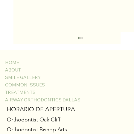
HOME
ABOUT
SMILE GALLERY
COMMON ISSUES
TREATMENTS
AIRWAY ORTHODONTICS DALLAS
Gingivectomía con Láser para Encías Inflamadas
HORARIO DE APERTURA
con Brackets: Descubre la Sonrisa que Está
Orthodontist Oak Cliff
Debajo
Orthodontist Bishop Arts