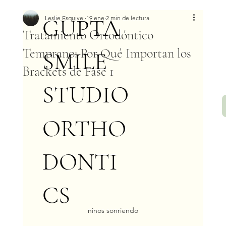
GUPTA
Leslie Esquivel
19 ene
2 min de lectura
Tratamiento Ortodóntico
Temprano: Por Qué Importan los
SMILE
Brackets de Fase 1
STUDIO
ORTHO
DONTI
CS
ninos sonriendo