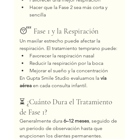
Hacer que la Fase 2 sea más corta y 
sencilla
😴 Fase 1 y la Respiración
Un maxilar estrecho puede afectar la 
respiración. El tratamiento temprano puede:
Favorecer la respiración nasal
Reducir la respiración por la boca
Mejorar el sueño y la concentración
En Gupta Smile Studio evaluamos la 
vía 
aérea
 en cada consulta infantil.
⏳ ¿Cuánto Dura el Tratamiento 
de Fase 1?
Generalmente dura 
6–12 meses
, seguido de 
un período de observación hasta que 
erupcionen los dientes permanentes.