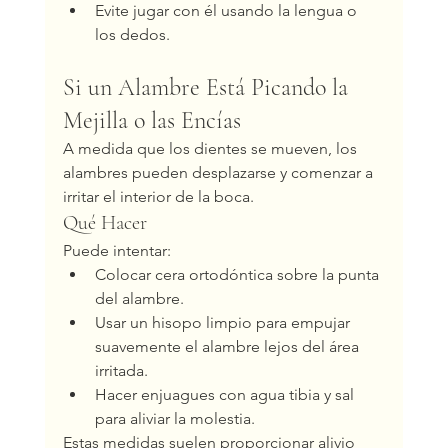
Evite jugar con él usando la lengua o 
los dedos.
Si un Alambre Está Picando la 
Mejilla o las Encías
A medida que los dientes se mueven, los 
alambres pueden desplazarse y comenzar a 
irritar el interior de la boca.
Qué Hacer
Puede intentar:
Colocar cera ortodóntica sobre la punta 
del alambre.
Usar un hisopo limpio para empujar 
suavemente el alambre lejos del área 
irritada.
Hacer enjuagues con agua tibia y sal 
para aliviar la molestia.
Estas medidas suelen proporcionar alivio 