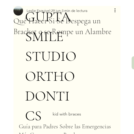
GUPTA
Leslie Esquivel
29 jun
3 min de lectura
Qué Hacer Si Se Despega un
Bracket o se Rompe un Alambre
SMILE
STUDIO
ORTHO
DONTI
CS
kid with braces
Guía para Padres Sobre las Emergencias 