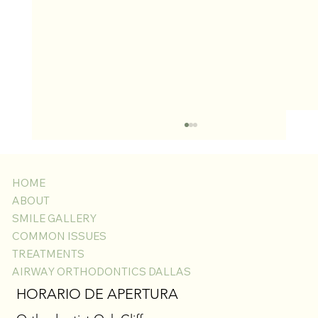
HOME
ABOUT
SMILE GALLERY
COMMON ISSUES
TREATMENTS
AIRWAY ORTHODONTICS DALLAS
Gingivectomía con Láser para Encías Inflamadas
HORARIO DE APERTURA
con Brackets: Descubre la Sonrisa que Está