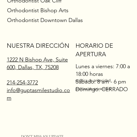
Orthodontist Oak Cliff
Debajo
Orthodontist Bishop Arts
Orthodontist Downtown Dallas
NUESTRA DIRECCIÓN
HORARIO DE
APERTURA
1222 N Bishop Ave, Suite
Lunes a viernes: 7:00 a
600, Dallas, TX, 75208
18:00 horas
política de privacidad
Sábado: 8 am - 6 pm
214-254-3772
Domingo: CERRADO
política de privacidad
info@guptasmilestudio.co
m
DON'T MISS AN UPDATE