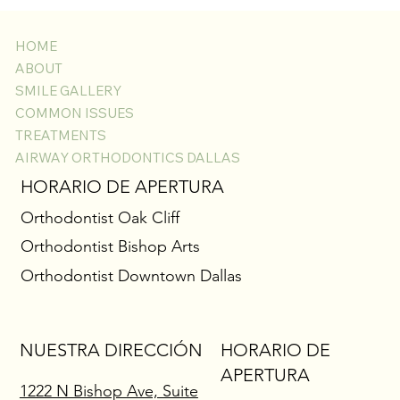
HOME
ABOUT
SMILE GALLERY
COMMON ISSUES
TREATMENTS
AIRWAY ORTHODONTICS DALLAS
Gingivectomía con Láser para Encías Inflamadas
HORARIO DE APERTURA
con Brackets: Descubre la Sonrisa que Está
Orthodontist Oak Cliff
Debajo
Orthodontist Bishop Arts
Orthodontist Downtown Dallas
NUESTRA DIRECCIÓN
HORARIO DE
APERTURA
1222 N Bishop Ave, Suite