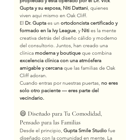
propiedad y está operado por el Dr. Vick 
Gupta y su esposa, Niti Dattani
, quienes 
viven aquí mismo en Oak Cliff.
El 
Dr. Gupta
 es un 
ortodoncista certificado y 
formado en la Ivy League
, y 
Niti
 es la mente 
creativa detrás del diseño cálido y moderno 
del consultorio. Juntos, han creado una 
clínica 
moderna y boutique
 que combina 
excelencia clínica con una atmósfera 
amigable y cercana
 que las familias de Oak 
Cliff adoran.
Cuando entras por nuestras puertas, 
no eres 
solo otro paciente — eres parte del 
vecindario.
😄 
Diseñado para Tu Comodidad, 
Pensado para las Familias
Desde el principio, 
Gupta Smile Studio
 fue 
diseñado con la comunidad en mente. La 