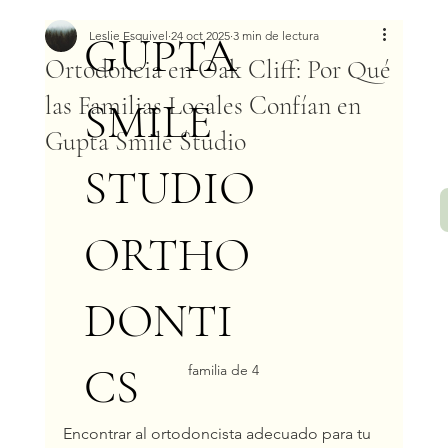
GUPTA
Leslie Esquivel
24 oct 2025
3 min de lectura
Ortodoncia en Oak Cliff: Por Qué
las Familias Locales Confían en
SMILE
Gupta Smile Studio
STUDIO
ORTHO
DONTI
CS
familia de 4
Encontrar al ortodoncista adecuado para tu 