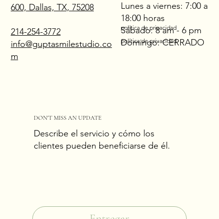
Lunes a viernes: 7:00 a
600, Dallas, TX, 75208
18:00 horas
política de privacidad
Sábado: 8 am - 6 pm
214-254-3772
Domingo: CERRADO
política de privacidad
info@guptasmilestudio.co
m
DON'T MISS AN UPDATE
Describe el servicio y cómo los
clientes pueden beneficiarse de él.
Correo electrónico
*
Sí, suscríbeme a tu boletín.
*
Entregar