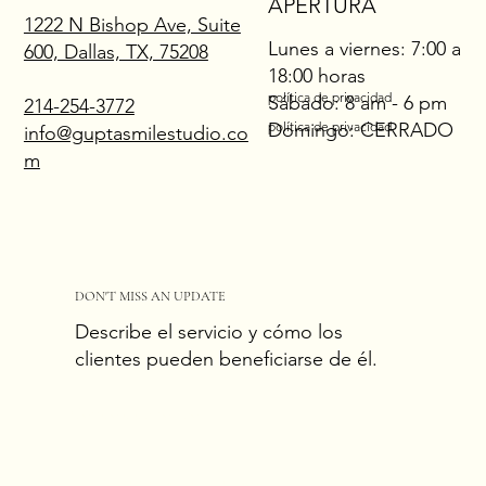
APERTURA
1222 N Bishop Ave, Suite
Lunes a viernes: 7:00 a
600, Dallas, TX, 75208
18:00 horas
política de privacidad
Sábado: 8 am - 6 pm
214-254-3772
Domingo: CERRADO
política de privacidad
info@guptasmilestudio.co
m
DON'T MISS AN UPDATE
Describe el servicio y cómo los
clientes pueden beneficiarse de él.
Correo electrónico
*
Sí, suscríbeme a tu boletín.
*