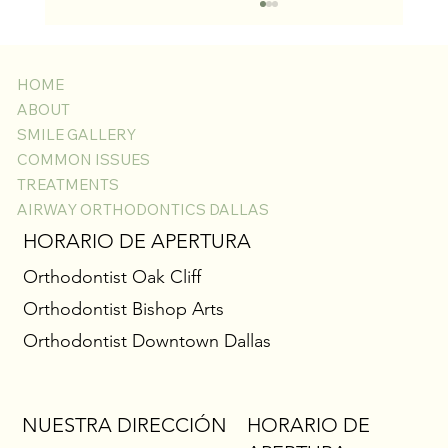
HOME
ABOUT
SMILE GALLERY
COMMON ISSUES
TREATMENTS
AIRWAY ORTHODONTICS DALLAS
Gingivectomía con Láser para Encías Inflamadas
HORARIO DE APERTURA
con Brackets: Descubre la Sonrisa que Está
Orthodontist Oak Cliff
Debajo
Orthodontist Bishop Arts
Orthodontist Downtown Dallas
NUESTRA DIRECCIÓN
HORARIO DE